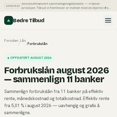
Annonsefinansiert sammenligningstjeneste — vi tjener
ANNONSE
provisjon. Tilbud vi fremhever er merket med en stjerne (★);
du kan alltid sortere listene på pris selv.
Slik tjener vi penger →
Bedre Tilbud
Forsiden
Lån
/
/
Forbrukslån
●
OPPDATERT AUGUST 2026
Forbrukslån august 2026
— sammenlign 11 banker
Sammenlign forbrukslån fra 11 banker på effektiv
rente, månedskostnad og totalkostnad. Effektiv rente
fra 5,01 % i august 2026 — uavhengig og gratis å
sammenligne.