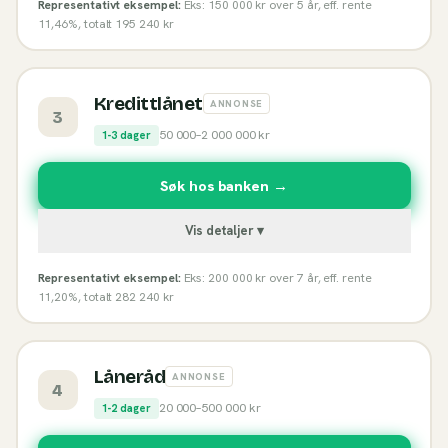
Representativt eksempel:
Eks: 150 000 kr over 5 år, eff. rente
11,46%, totalt 195 240 kr
Kredittlånet
ANNONSE
3
50 000
–
2 000 000
kr
1-3 dager
Søk hos banken →
Vis detaljer ▾
Representativt eksempel:
Eks: 200 000 kr over 7 år, eff. rente
11,20%, totalt 282 240 kr
Låneråd
ANNONSE
4
20 000
–
500 000
kr
1-2 dager