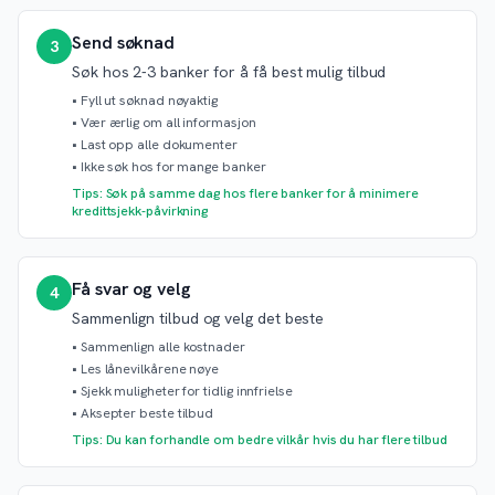
Send søknad
3
Søk hos 2-3 banker for å få best mulig tilbud
•
Fyll ut søknad nøyaktig
•
Vær ærlig om all informasjon
•
Last opp alle dokumenter
•
Ikke søk hos for mange banker
Tips: Søk på samme dag hos flere banker for å minimere
kredittsjekk-påvirkning
Få svar og velg
4
Sammenlign tilbud og velg det beste
•
Sammenlign alle kostnader
•
Les lånevilkårene nøye
•
Sjekk muligheter for tidlig innfrielse
•
Aksepter beste tilbud
Tips: Du kan forhandle om bedre vilkår hvis du har flere tilbud