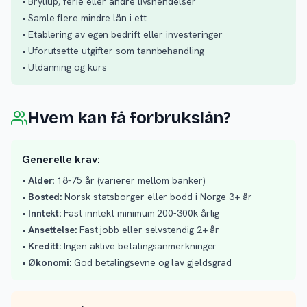
• Bryllup, ferie eller andre livshendelser
• Samle flere mindre lån i ett
• Etablering av egen bedrift eller investeringer
• Uforutsette utgifter som tannbehandling
• Utdanning og kurs
Hvem kan få forbrukslån?
Generelle krav:
•
Alder:
18-75 år (varierer mellom banker)
•
Bosted:
Norsk statsborger eller bodd i Norge 3+ år
•
Inntekt:
Fast inntekt minimum 200-300k årlig
•
Ansettelse:
Fast jobb eller selvstendig 2+ år
•
Kreditt:
Ingen aktive betalingsanmerkninger
•
Økonomi:
God betalingsevne og lav gjeldsgrad