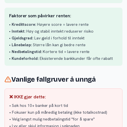
Faktorer som påvirker renten:
•
Kredittscore:
Høyere score = lavere rente
•
Inntekt:
Høy og stabil inntekt reduserer risiko
•
Gjeldsgrad:
Lav gjeld i forhold til inntekt
•
Lånebeløp:
Større lån kan gi bedre rente
•
Nedbetalingstid:
Kortere tid = lavere rente
•
Kundeforhold:
Eksisterende bankkunder får ofte rabatt
Vanlige fallgruver å unngå
❌ IKKE gjør dette:
• Søk hos 10+ banker på kort tid
• Fokuser kun på månedlig betaling (ikke totalkostnad)
• Velg lengst mulig nedbetalingstid "for å spare"
• Lyv eller skjul informasjon i søknaden