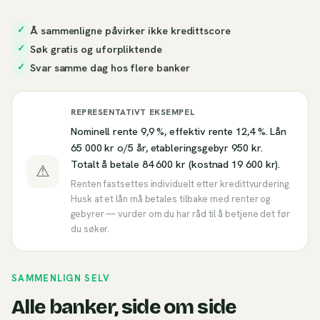
Å sammenligne påvirker ikke kredittscore
✓
Søk gratis og uforpliktende
✓
Svar samme dag hos flere banker
✓
REPRESENTATIVT EKSEMPEL
Nominell rente 9,9 %, effektiv rente 12,4 %. Lån
65 000 kr o/5 år, etableringsgebyr 950 kr.
Totalt å betale 84 600 kr (kostnad 19 600 kr).
⚠
Renten fastsettes individuelt etter kredittvurdering.
Husk at et lån må betales tilbake med renter og
gebyrer — vurder om du har råd til å betjene det før
du søker.
SAMMENLIGN SELV
Alle banker, side om side