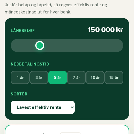
Justér beløp og løpetid, så regnes effektiv rente og
månedskostnad ut for hver bank.
150 000
kr
LÅNEBELØP
NEDBETALINGSTID
1
år
3
år
5
år
7
år
10
år
15
år
SORTÉR