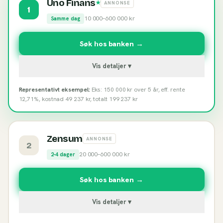
Uno Finans
★
ANNONSE
1
10 000
–
600 000
kr
Samme dag
Søk hos banken →
Vis detaljer ▾
Representativt eksempel:
Eks: 150 000 kr over 5 år, eff. rente
12,71%, kostnad 49 237 kr, totalt 199 237 kr
Zensum
ANNONSE
2
20 000
–
600 000
kr
2-4 dager
Søk hos banken →
Vis detaljer ▾