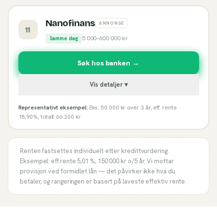
Nanofinans
ANNONSE
11
5 000
–
600 000
kr
Samme dag
Søk hos banken →
Vis detaljer ▾
Representativt eksempel:
Eks: 50 000 kr over 3 år, eff. rente
18,90%, totalt 66 200 kr
Renten fastsettes individuelt etter kredittvurdering.
Eksempel: eff.rente
5,01 %
,
150 000
kr o/
5
år. Vi mottar
provisjon ved formidlet lån — det påvirker ikke hva du
betaler, og rangeringen er basert på laveste effektiv rente.