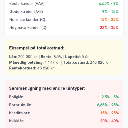
Beste kunder (AAA):
6,65% - 9%
Gode kunder (A-B):
9% - 15%
Normale kunder (C):
15% - 22%
Høyrisiko kunder (D):
22% - 35%
Eksempel på totalkostnad:
Lån:
200 000 kr |
Rente:
8,5% |
Løpetid:
5 år
Månedlig betaling:
4 147 kr |
Totalkostnad:
248 820 kr
Rentekostnad:
48 820 kr
Sammenligning med andre låntyper:
Boliglån:
2,5% - 5%
Forbrukslån:
6,65% - 25%
Kredittkort:
15% - 25%
Kvikklån:
20% - 40%