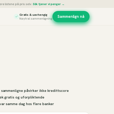
re listene på pris selv.
Slik tjener vi penger →
Gratis & uavhengig
Sammenlign nå
Nøytral sammenligning
 sammenligne påvirker ikke kredittscore
øk gratis og uforpliktende
var samme dag hos flere banker