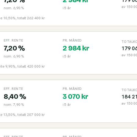
av
150 0
nom.
6,90 %
i
5
år
nte 10,50%, totalt 262 400 kr
EFF. RENTE
PR. MÅNED
TOTALK
7,20 %
2 984
kr
179 0
av
150 0
nom.
6,90 %
i
5
år
ente 9,90%, totalt 420 000 kr
EFF. RENTE
PR. MÅNED
TOTALK
8,40 %
3 070
kr
184 2
av
150 0
nom.
7,90 %
i
5
år
nte 13,50%, totalt 207 000 kr
EFF. RENTE
PR. MÅNED