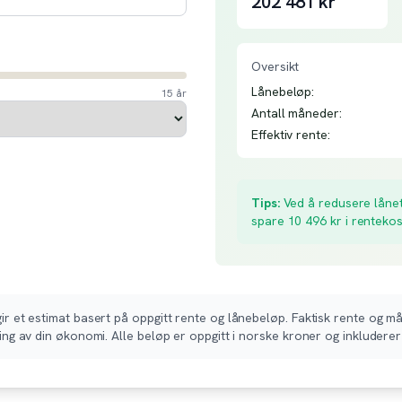
202 481
kr
Oversikt
Lånebeløp:
15 år
Antall måneder:
Effektiv rente:
Tips:
Ved å redusere lånet
spare
10 496
kr i renteko
r et estimat basert på oppgitt rente og lånebeløp. Faktisk rente og må
ing av din økonomi. Alle beløp er oppgitt i norske kroner og inkluderer