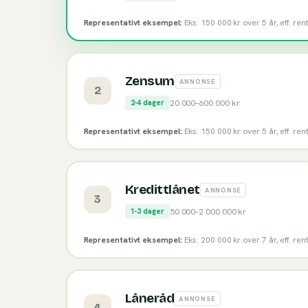
Representativt eksempel:
Eks: 150 000 kr over 5 år, eff. re
Zensum
ANNONSE
2
20 000
–
600 000
kr
2-4 dager
Representativt eksempel:
Eks: 150 000 kr over 5 år, eff. re
Kredittlånet
ANNONSE
3
50 000
–
2 000 000
kr
1-3 dager
Representativt eksempel:
Eks: 200 000 kr over 7 år, eff. re
Låneråd
ANNONSE
4