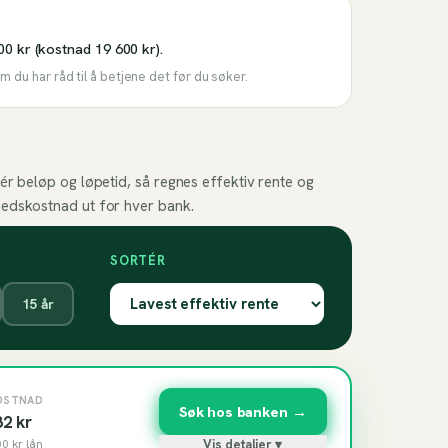
00 kr (kostnad 19 600 kr).
 du har råd til å betjene det før du søker.
ér beløp og løpetid, så regnes effektiv rente og
edskostnad ut for hver bank.
SORTÉR
15
år
OSTNAD
Søk hos banken →
82
kr
00
kr lån
Vis detaljer ▾