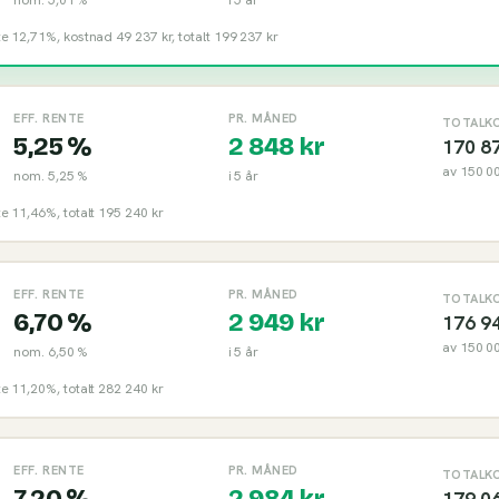
nte 12,71%, kostnad 49 237 kr, totalt 199 237 kr
EFF. RENTE
PR. MÅNED
TOTALK
5,25 %
2 848
kr
170 8
av
150 0
nom.
5,25 %
i
5
år
nte 11,46%, totalt 195 240 kr
EFF. RENTE
PR. MÅNED
TOTALK
6,70 %
2 949
kr
176 9
av
150 0
nom.
6,50 %
i
5
år
nte 11,20%, totalt 282 240 kr
EFF. RENTE
PR. MÅNED
TOTALK
7,20 %
2 984
kr
179 0