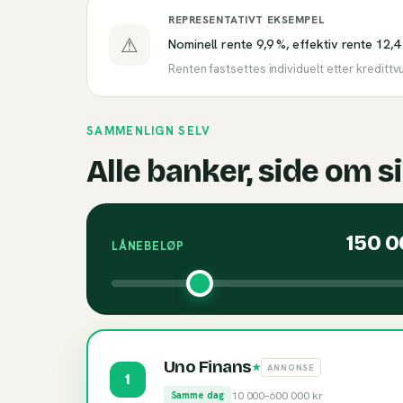
REPRESENTATIVT EKSEMPEL
⚠
Nominell rente 9,9 %, effektiv rente 12,4
Renten fastsettes individuelt etter kredittv
SAMMENLIGN SELV
Alle banker, side om s
150 
LÅNEBELØP
Uno Finans
★
ANNONSE
1
10 000
–
600 000
kr
Samme dag