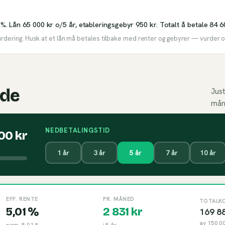
 %. Lån 65 000 kr o/5 år, etableringsgebyr 950 kr. Totalt å betale 84 6
urdering. Husk at et lån må betales tilbake med renter og gebyrer — vurder om
ide
Just
mån
NEDBETALINGSTID
000
kr
1
år
3
år
5
år
7
år
10
år
EFF. RENTE
PR. MÅNED
TOTALK
5,01 %
2 831
kr
169 8
av
150 0
nom.
5,01 %
i
5
år