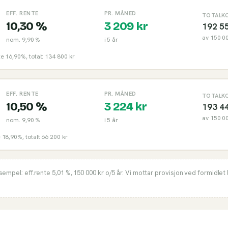
EFF. RENTE
PR. MÅNED
TOTALK
10,30 %
3 209
kr
192 5
av
150 0
nom.
9,90 %
i
5
år
nte 16,90%, totalt 134 800 kr
EFF. RENTE
PR. MÅNED
TOTALK
10,50 %
3 224
kr
193 4
av
150 0
nom.
9,90 %
i
5
år
e 18,90%, totalt 66 200 kr
ksempel: eff.rente
5,01 %
,
150 000
kr o/
5
år. Vi mottar provisjon ved formidlet 