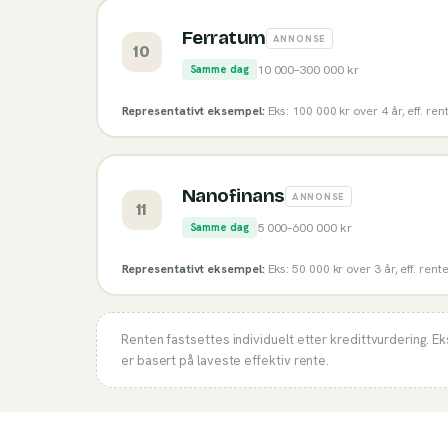
Ferratum
ANNONSE
10
10 000
–
300 000
kr
Samme dag
Representativt eksempel:
Eks: 100 000 kr over 4 år, eff. re
Nanofinans
ANNONSE
11
5 000
–
600 000
kr
Samme dag
Representativt eksempel:
Eks: 50 000 kr over 3 år, eff. rent
Renten fastsettes individuelt etter kredittvurdering. E
er basert på laveste effektiv rente.