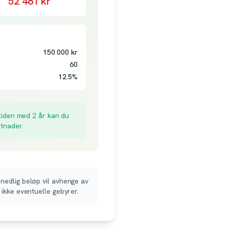
52 481
kr
150 000
kr
60
12.5
%
iden med 2 år kan du
stnader.
nedlig beløp vil avhenge av
 ikke eventuelle gebyrer.