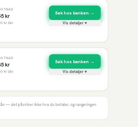
OSTNAD
Søk hos banken →
55
kr
00
kr lån
Vis detaljer ▾
OSTNAD
Søk hos banken →
45
kr
00
kr lån
Vis detaljer ▾
lån — det påvirker ikke hva du betaler, og rangeringen