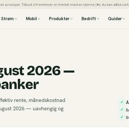
 provisjon. Tilbud vi fremhever er merket med en stjerne (★); du kan alltid sorte
Strøm
Mobil
Produkter
Bedrift
Guider
gust 2026 —
banker
ffektiv rente, månedskostnad
Å
✓
i august 2026 — uavhengig og
S
✓
S
✓