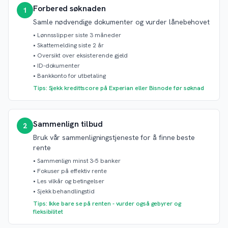
Forbered søknaden
1
Samle nødvendige dokumenter og vurder lånebehovet
•
Lønnsslipper siste 3 måneder
•
Skattemelding siste 2 år
•
Oversikt over eksisterende gjeld
•
ID-dokumenter
•
Bankkonto for utbetaling
Tips: Sjekk kredittscore på Experian eller Bisnode før søknad
Sammenlign tilbud
2
Bruk vår sammenligningstjeneste for å finne beste
rente
•
Sammenlign minst 3-5 banker
•
Fokuser på effektiv rente
•
Les vilkår og betingelser
•
Sjekk behandlingstid
Tips: Ikke bare se på renten - vurder også gebyrer og
fleksibilitet