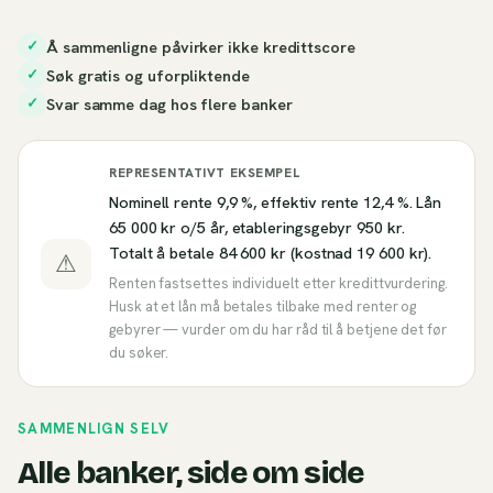
Å sammenligne påvirker ikke kredittscore
✓
Søk gratis og uforpliktende
✓
Svar samme dag hos flere banker
✓
REPRESENTATIVT EKSEMPEL
Nominell rente 9,9 %, effektiv rente 12,4 %. Lån
65 000 kr o/5 år, etableringsgebyr 950 kr.
Totalt å betale 84 600 kr (kostnad 19 600 kr).
⚠
Renten fastsettes individuelt etter kredittvurdering.
Husk at et lån må betales tilbake med renter og
gebyrer — vurder om du har råd til å betjene det før
du søker.
SAMMENLIGN SELV
Alle banker, side om side