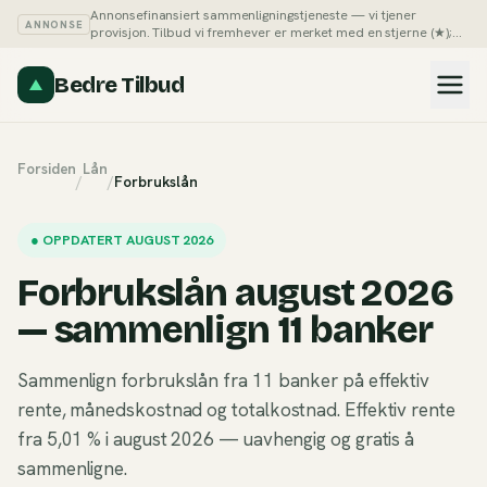
Annonsefinansiert sammenligningstjeneste — vi tjener
ANNONSE
provisjon. Tilbud vi fremhever er merket med en stjerne (★);
du kan alltid sortere listene på pris selv.
Slik tjener vi penger →
Bedre Tilbud
Forsiden
Lån
/
/
Forbrukslån
●
OPPDATERT AUGUST 2026
Forbrukslån august 2026
— sammenlign 11 banker
Sammenlign forbrukslån fra 11 banker på effektiv
rente, månedskostnad og totalkostnad. Effektiv rente
fra 5,01 % i august 2026 — uavhengig og gratis å
sammenligne.