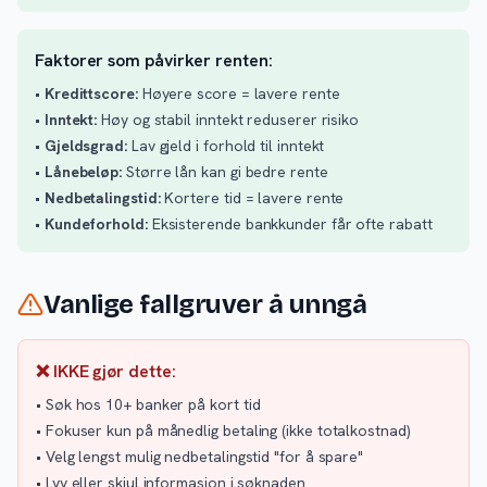
Faktorer som påvirker renten:
•
Kredittscore:
Høyere score = lavere rente
•
Inntekt:
Høy og stabil inntekt reduserer risiko
•
Gjeldsgrad:
Lav gjeld i forhold til inntekt
•
Lånebeløp:
Større lån kan gi bedre rente
•
Nedbetalingstid:
Kortere tid = lavere rente
•
Kundeforhold:
Eksisterende bankkunder får ofte rabatt
Vanlige fallgruver å unngå
❌ IKKE gjør dette:
• Søk hos 10+ banker på kort tid
• Fokuser kun på månedlig betaling (ikke totalkostnad)
• Velg lengst mulig nedbetalingstid "for å spare"
• Lyv eller skjul informasjon i søknaden