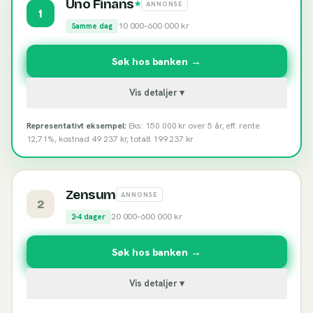
Uno Finans
★
ANNONSE
1
10 000
–
600 000
kr
Samme dag
Søk hos banken →
Vis detaljer ▾
Representativt eksempel:
Eks: 150 000 kr over 5 år, eff. rente
12,71%, kostnad 49 237 kr, totalt 199 237 kr
Zensum
ANNONSE
2
20 000
–
600 000
kr
2-4 dager
Søk hos banken →
Vis detaljer ▾