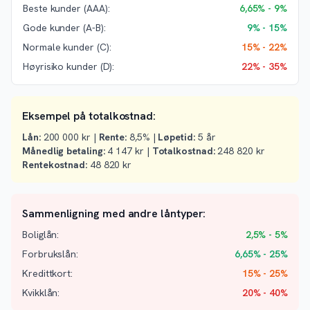
Beste kunder (AAA):
6,65% - 9%
Gode kunder (A-B):
9% - 15%
Normale kunder (C):
15% - 22%
Høyrisiko kunder (D):
22% - 35%
Eksempel på totalkostnad:
Lån:
200 000 kr |
Rente:
8,5% |
Løpetid:
5 år
Månedlig betaling:
4 147 kr |
Totalkostnad:
248 820 kr
Rentekostnad:
48 820 kr
Sammenligning med andre låntyper:
Boliglån:
2,5% - 5%
Forbrukslån:
6,65% - 25%
Kredittkort:
15% - 25%
Kvikklån:
20% - 40%