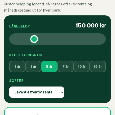
Justér beløp og løpetid, så regnes effektiv rente og
månedskostnad ut for hver bank.
150 000
kr
LÅNEBELØP
NEDBETALINGSTID
1
år
3
år
5
år
7
år
10
år
15
år
SORTÉR