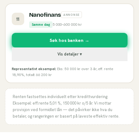
Nanofinans
ANNONSE
11
5 000
–
600 000
kr
Samme dag
Søk hos banken →
Vis detaljer ▾
Representativt eksempel:
Eks: 50 000 kr over 3 år, eff. rente
18,90%, totalt 66 200 kr
Renten fastsettes individuelt etter kredittvurdering.
Eksempel: eff.rente
5,01 %
,
150 000
kr o/
5
år. Vi mottar
provisjon ved formidlet lån — det påvirker ikke hva du
betaler, og rangeringen er basert på laveste effektiv rente.