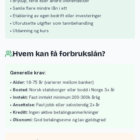
• Bryllup, ferie eller andre livshendelser
• Samle flere mindre lån i ett
• Etablering av egen bedrift eller investeringer
• Uforutsette utgifter som tannbehandling
• Utdanning og kurs
Hvem kan få forbrukslån?
Generelle krav:
•
Alder:
18-75 år (varierer mellom banker)
•
Bosted:
Norsk statsborger eller bodd i Norge 3+ år
•
Inntekt:
Fast inntekt minimum 200-300k årlig
•
Ansettelse:
Fast jobb eller selvstendig 2+ år
•
Kreditt:
Ingen aktive betalingsanmerkninger
•
Økonomi:
God betalingsevne og lav gjeldsgrad