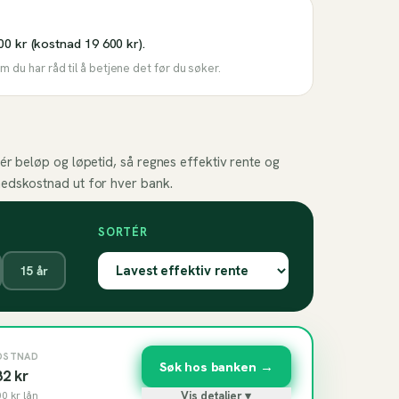
00 kr (kostnad 19 600 kr).
 du har råd til å betjene det før du søker.
ér beløp og løpetid, så regnes effektiv rente og
edskostnad ut for hver bank.
SORTÉR
15
år
OSTNAD
Søk hos banken →
82
kr
00
kr lån
Vis detaljer ▾