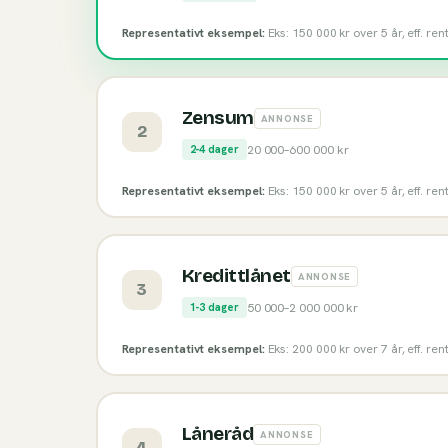
Representativt eksempel:
Eks: 150 000 kr over 5 år, eff. re
Zensum
ANNONSE
2
20 000
–
600 000
kr
2-4 dager
Representativt eksempel:
Eks: 150 000 kr over 5 år, eff. re
Kredittlånet
ANNONSE
3
50 000
–
2 000 000
kr
1-3 dager
Representativt eksempel:
Eks: 200 000 kr over 7 år, eff. re
Låneråd
ANNONSE
4