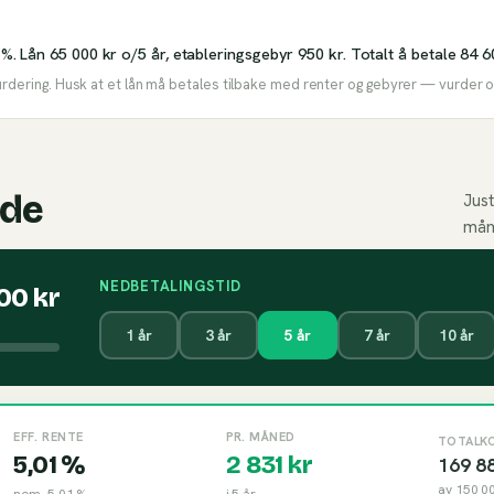
 %. Lån 65 000 kr o/5 år, etableringsgebyr 950 kr. Totalt å betale 84 6
urdering. Husk at et lån må betales tilbake med renter og gebyrer — vurder om
ide
Just
mån
NEDBETALINGSTID
000
kr
1
år
3
år
5
år
7
år
10
år
EFF. RENTE
PR. MÅNED
TOTALK
5,01 %
2 831
kr
169 8
av
150 0
nom.
5,01 %
i
5
år