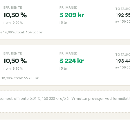
EFF. RENTE
PR. MÅNED
TOTALK
10,30 %
3 209
kr
192 5
av
150 0
nom.
9,90 %
i
5
år
nte 16,90%, totalt 134 800 kr
EFF. RENTE
PR. MÅNED
TOTALK
10,50 %
3 224
kr
193 4
av
150 0
nom.
9,90 %
i
5
år
e 18,90%, totalt 66 200 kr
ksempel: eff.rente
5,01 %
,
150 000
kr o/
5
år. Vi mottar provisjon ved formidlet 