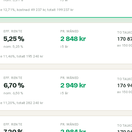
nte 12,71%, kostnad 49 237 kr, totalt 199 237 kr
EFF. RENTE
PR. MÅNED
TOTALK
5,25 %
2 848
kr
170 8
av
150 0
nom.
5,25 %
i
5
år
nte 11,46%, totalt 195 240 kr
EFF. RENTE
PR. MÅNED
TOTALK
6,70 %
2 949
kr
176 9
av
150 0
nom.
6,50 %
i
5
år
nte 11,20%, totalt 282 240 kr
EFF. RENTE
PR. MÅNED
TOTALK
7,20 %
2 984
kr
179 0