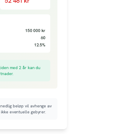
52 481
kr
150 000
kr
60
12.5
%
iden med 2 år kan du
stnader.
nedlig beløp vil avhenge av
 ikke eventuelle gebyrer.