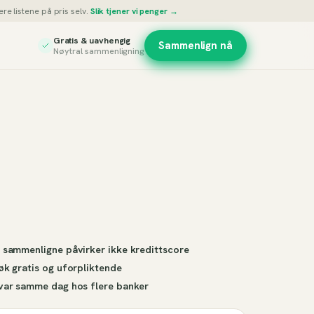
re listene på pris selv.
Slik tjener vi penger →
Gratis & uavhengig
Sammenlign nå
Nøytral sammenligning
 sammenligne påvirker ikke kredittscore
øk gratis og uforpliktende
var samme dag hos flere banker