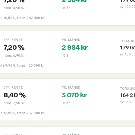
av
150 0
nom.
6,90 %
i
5
år
nte 10,50%, totalt 262 400 kr
EFF. RENTE
PR. MÅNED
TOTALK
7,20 %
2 984
kr
179 0
av
150 0
nom.
6,90 %
i
5
år
ente 9,90%, totalt 420 000 kr
EFF. RENTE
PR. MÅNED
TOTALK
8,40 %
3 070
kr
184 2
av
150 0
nom.
7,90 %
i
5
år
nte 13,50%, totalt 207 000 kr
EFF. RENTE
PR. MÅNED