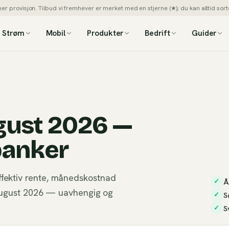
 provisjon. Tilbud vi fremhever er merket med en stjerne (★); du kan alltid sorte
Strøm
Mobil
Produkter
Bedrift
Guider
gust 2026 —
banker
ffektiv rente, månedskostnad
Å
✓
i august 2026 — uavhengig og
S
✓
S
✓