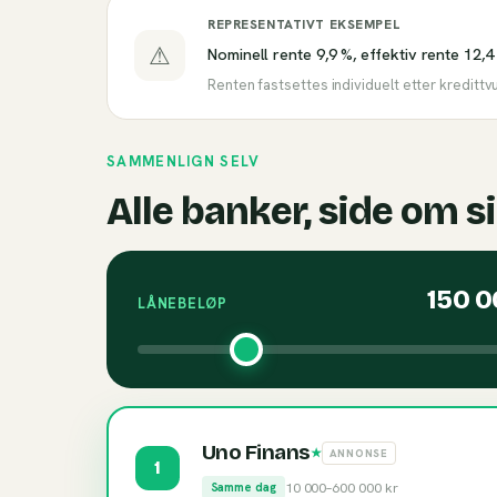
REPRESENTATIVT EKSEMPEL
⚠
Nominell rente 9,9 %, effektiv rente 12,4
Renten fastsettes individuelt etter kredittv
SAMMENLIGN SELV
Alle banker, side om s
150 
LÅNEBELØP
Uno Finans
★
ANNONSE
1
10 000
–
600 000
kr
Samme dag