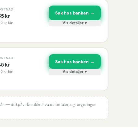
OSTNAD
Søk hos banken →
55
kr
00
kr lån
Vis detaljer ▾
OSTNAD
Søk hos banken →
45
kr
00
kr lån
Vis detaljer ▾
lån — det påvirker ikke hva du betaler, og rangeringen