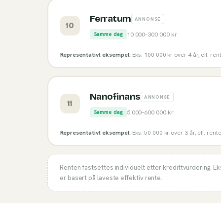
Ferratum
ANNONSE
10
10 000
–
300 000
kr
Samme dag
Representativt eksempel:
Eks: 100 000 kr over 4 år, eff. re
Nanofinans
ANNONSE
11
5 000
–
600 000
kr
Samme dag
Representativt eksempel:
Eks: 50 000 kr over 3 år, eff. rent
Renten fastsettes individuelt etter kredittvurdering. E
er basert på laveste effektiv rente.