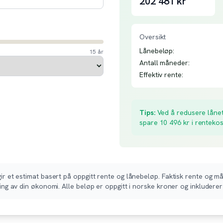
202 481
kr
Oversikt
Lånebeløp:
15 år
Antall måneder:
Effektiv rente:
Tips:
Ved å redusere lånet
spare
10 496
kr i renteko
r et estimat basert på oppgitt rente og lånebeløp. Faktisk rente og må
ing av din økonomi. Alle beløp er oppgitt i norske kroner og inkluderer