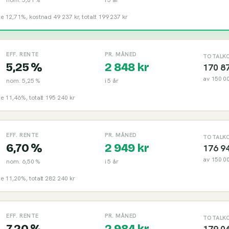
nte 12,71%, kostnad 49 237 kr, totalt 199 237 kr
EFF. RENTE
PR. MÅNED
TOTALK
5,25 %
2 848
kr
170 8
av
150 0
nom.
5,25 %
i
5
år
nte 11,46%, totalt 195 240 kr
EFF. RENTE
PR. MÅNED
TOTALK
6,70 %
2 949
kr
176 9
av
150 0
nom.
6,50 %
i
5
år
nte 11,20%, totalt 282 240 kr
EFF. RENTE
PR. MÅNED
TOTALK
7,20 %
2 984
kr
179 0