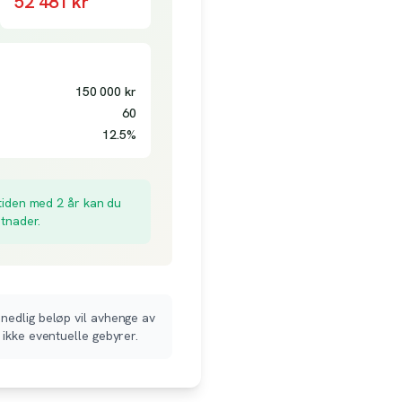
52 481
kr
150 000
kr
60
12.5
%
iden med 2 år kan du
stnader.
nedlig beløp vil avhenge av
 ikke eventuelle gebyrer.