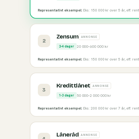
Representativt eksempel:
Eks: 150 000 kr over 5 år, eff. re
Zensum
ANNONSE
2
20 000
–
600 000
kr
2-4 dager
Representativt eksempel:
Eks: 150 000 kr over 5 år, eff. re
Kredittlånet
ANNONSE
3
50 000
–
2 000 000
kr
1-3 dager
Representativt eksempel:
Eks: 200 000 kr over 7 år, eff. re
Låneråd
ANNONSE
4