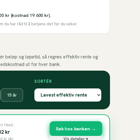
00 kr (kostnad 19 600 kr).
 du har råd til å betjene det før du søker.
ér beløp og løpetid, så regnes effektiv rente og
edskostnad ut for hver bank.
SORTÉR
15
år
OSTNAD
Søk hos banken →
82
kr
00
kr lån
Vis detaljer ▾