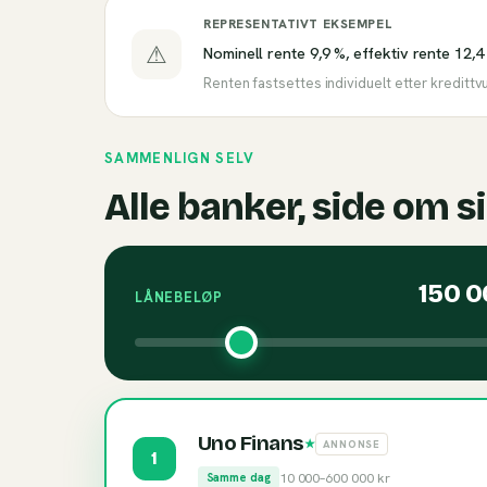
REPRESENTATIVT EKSEMPEL
⚠
Nominell rente 9,9 %, effektiv rente 12,4
Renten fastsettes individuelt etter kredittv
SAMMENLIGN SELV
Alle banker, side om s
150 
LÅNEBELØP
Uno Finans
★
ANNONSE
1
10 000
–
600 000
kr
Samme dag