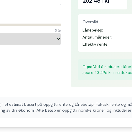
202 481
kr
Oversikt
Lånebeløp:
15 år
Antall måneder:
Effektiv rente:
Tips:
Ved å redusere lånet
spare
10 496
kr i renteko
r et estimat basert på oppgitt rente og lånebeløp. Faktisk rente og må
ing av din økonomi. Alle beløp er oppgitt i norske kroner og inkluderer