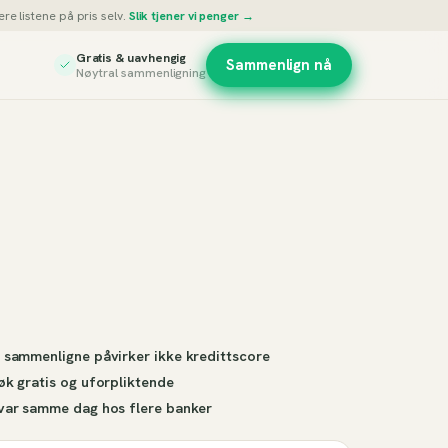
re listene på pris selv.
Slik tjener vi penger →
Gratis & uavhengig
Sammenlign nå
Nøytral sammenligning
 sammenligne påvirker ikke kredittscore
øk gratis og uforpliktende
var samme dag hos flere banker