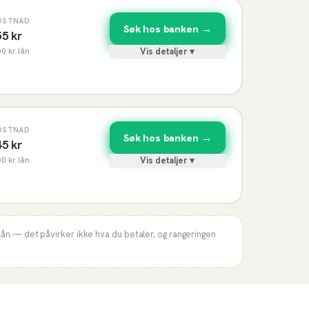
OSTNAD
Søk hos banken →
55
kr
00
kr lån
Vis detaljer ▾
OSTNAD
Søk hos banken →
45
kr
00
kr lån
Vis detaljer ▾
lån — det påvirker ikke hva du betaler, og rangeringen