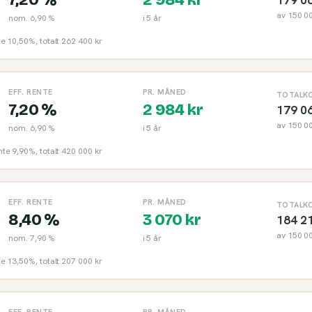
av
150 0
nom.
6,90 %
i
5
år
nte 10,50%, totalt 262 400 kr
EFF. RENTE
PR. MÅNED
TOTALK
7,20 %
2 984
kr
179 0
av
150 0
nom.
6,90 %
i
5
år
ente 9,90%, totalt 420 000 kr
EFF. RENTE
PR. MÅNED
TOTALK
8,40 %
3 070
kr
184 2
av
150 0
nom.
7,90 %
i
5
år
nte 13,50%, totalt 207 000 kr
EFF. RENTE
PR. MÅNED