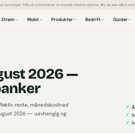
 provisjon. Tilbud vi fremhever er merket med en stjerne (★); du kan alltid sorte
Strøm
Mobil
Produkter
Bedrift
Guider
gust 2026 —
banker
ffektiv rente, månedskostnad
Å
✓
i august 2026 — uavhengig og
S
✓
S
✓