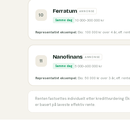
Ferratum
ANNONSE
10
10 000
–
300 000
kr
Samme dag
Representativt eksempel:
Eks: 100 000 kr over 4 år, eff. re
Nanofinans
ANNONSE
11
5 000
–
600 000
kr
Samme dag
Representativt eksempel:
Eks: 50 000 kr over 3 år, eff. rent
Renten fastsettes individuelt etter kredittvurdering. E
er basert på laveste effektiv rente.