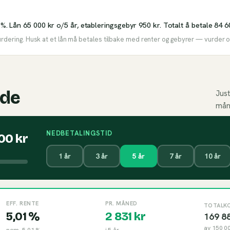
 %. Lån 65 000 kr o/5 år, etableringsgebyr 950 kr. Totalt å betale 84 6
urdering. Husk at et lån må betales tilbake med renter og gebyrer — vurder om
ide
Just
mån
NEDBETALINGSTID
000
kr
1
år
3
år
5
år
7
år
10
år
EFF. RENTE
PR. MÅNED
TOTALK
5,01 %
2 831
kr
169 8
av
150 0
nom.
5,01 %
i
5
år