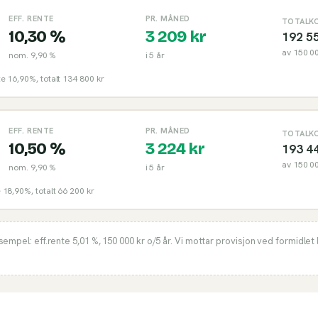
EFF. RENTE
PR. MÅNED
TOTALK
10,30 %
3 209
kr
192 5
av
150 0
nom.
9,90 %
i
5
år
nte 16,90%, totalt 134 800 kr
EFF. RENTE
PR. MÅNED
TOTALK
10,50 %
3 224
kr
193 4
av
150 0
nom.
9,90 %
i
5
år
e 18,90%, totalt 66 200 kr
ksempel: eff.rente
5,01 %
,
150 000
kr o/
5
år. Vi mottar provisjon ved formidlet 